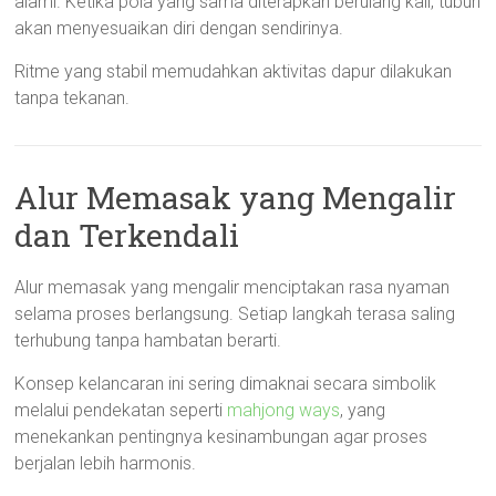
alami. Ketika pola yang sama diterapkan berulang kali, tubuh
akan menyesuaikan diri dengan sendirinya.
Ritme yang stabil memudahkan aktivitas dapur dilakukan
tanpa tekanan.
Alur Memasak yang Mengalir
dan Terkendali
Alur memasak yang mengalir menciptakan rasa nyaman
selama proses berlangsung. Setiap langkah terasa saling
terhubung tanpa hambatan berarti.
Konsep kelancaran ini sering dimaknai secara simbolik
melalui pendekatan seperti
mahjong ways
, yang
menekankan pentingnya kesinambungan agar proses
berjalan lebih harmonis.