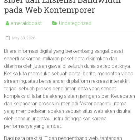
pada Web Kontemporer
emeraldcoast
Uncategorized
May 30, 2026
Di era informasi digital yang berkembang sangat pesat
seperti sekarang, miliaran paket data dikirimkan dan
diterima oleh jutaan gawai di seluruh dunia setiap detiknya.
Ketika kita membuka sebuah portal berita, menonton video
streaming, atau berselancar di platform rekreasi interaktif,
terjadi sebuah proses pengiriman data yang sangat
kompleks di latar belakang sistem jaringan siber. Kecepatan
dan kelancaran proses ini menjadi faktor penentu utama
yang membedakan apakah sebuah situs web akan disukai
oleh pengunjung atau justru ditinggalkan karena
performanya yang lambat.
Bagi para praktisi IT dan pengembang web, tantangan