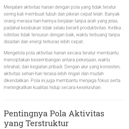
Menjalani aktivitas harian dengan pola yang tidak teratur
sering kali membuat tubuh dan pikiran cepat lelah. Banyak
orang merasa hari-harinya berjalan tanpa arah yang jelas,
padahal kesibukan tidak selalu berarti produktivitas. Ketika
rutinitas tidak tersusun dengan baik, waktu terbuang tanpa
disadari dan energi terkuras lebih cepat.
Mengelola pola aktivitas harian secara teratur membantu
menciptakan keseimbangan antara pekerjaan, waktu
istirahat, dan kegiatan pribadi. Dengan alur yang konsisten,
aktivitas sehari-hari terasa lebih ringan dan mudah
dikendalikan. Pola ini juga membantu menjaga fokus serta
meningkatkan kualitas hidup secara keseluruhan.
Pentingnya Pola Aktivitas
yang Terstruktur