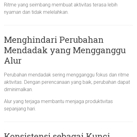
Ritme yang seimbang membuat aktivitas terasa lebih
nyaman dan tidak melelahkan.
Menghindari Perubahan
Mendadak yang Mengganggu
Alur
Perubahan mendadak sering mengganggu fokus dan ritme
aktivitas. Dengan perencanaan yang baik, perubahan dapat
diminimalkan.
Alur yang terjaga membantu menjaga produktivitas
sepanjang hari.
Konsistensi sebagai Kunci