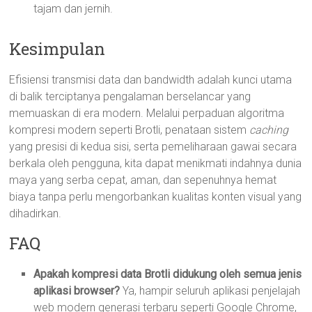
tajam dan jernih.
Kesimpulan
Efisiensi transmisi data dan bandwidth adalah kunci utama
di balik terciptanya pengalaman berselancar yang
memuaskan di era modern. Melalui perpaduan algoritma
kompresi modern seperti Brotli, penataan sistem
caching
yang presisi di kedua sisi, serta pemeliharaan gawai secara
berkala oleh pengguna, kita dapat menikmati indahnya dunia
maya yang serba cepat, aman, dan sepenuhnya hemat
biaya tanpa perlu mengorbankan kualitas konten visual yang
dihadirkan.
FAQ
Apakah kompresi data Brotli didukung oleh semua jenis
aplikasi browser?
Ya, hampir seluruh aplikasi penjelajah
web modern generasi terbaru seperti Google Chrome,