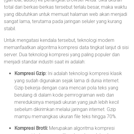
total dari berkas-berkas tersebut terlalu besar, maka waktu
yang dibutuhkan untuk memuat halaman web akan menjadi
sangat lama, terutama pada jaringan seluler yang kurang
stabil.
Untuk mengatasi kendala tersebut, teknologi modern
memanfaatkan algoritma kompresi data tingkat lanjut di sisi
server. Dua teknologi kompresi yang paling populer dan
menjadi standar industri saat ini adalah:
Kompresi Gzip:
Ini adalah teknologi kompresi klasik
yang sudah digunakan sejak lama di dunia internet.
Gzip bekerja dengan cara mencari pola teks yang
berulang di dalam kode pemrograman web dan
mereduksinya menjadi ukuran yang jauh lebih kecil
sebelum dikirimkan melalui jaringan internet. Gzip
mampu memangkas ukuran file teks hingga 70%.
Kompresi Brotli:
Merupakan algoritma kompresi