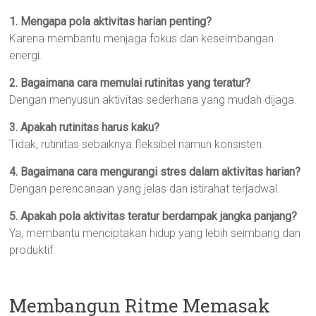
1. Mengapa pola aktivitas harian penting?
Karena membantu menjaga fokus dan keseimbangan
energi.
2. Bagaimana cara memulai rutinitas yang teratur?
Dengan menyusun aktivitas sederhana yang mudah dijaga.
3. Apakah rutinitas harus kaku?
Tidak, rutinitas sebaiknya fleksibel namun konsisten.
4. Bagaimana cara mengurangi stres dalam aktivitas harian?
Dengan perencanaan yang jelas dan istirahat terjadwal.
5. Apakah pola aktivitas teratur berdampak jangka panjang?
Ya, membantu menciptakan hidup yang lebih seimbang dan
produktif.
Membangun Ritme Memasak