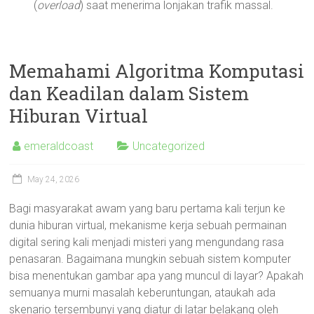
(
overload
) saat menerima lonjakan trafik massal.
Memahami Algoritma Komputasi
dan Keadilan dalam Sistem
Hiburan Virtual
emeraldcoast
Uncategorized
May 24, 2026
Bagi masyarakat awam yang baru pertama kali terjun ke
dunia hiburan virtual, mekanisme kerja sebuah permainan
digital sering kali menjadi misteri yang mengundang rasa
penasaran. Bagaimana mungkin sebuah sistem komputer
bisa menentukan gambar apa yang muncul di layar? Apakah
semuanya murni masalah keberuntungan, ataukah ada
skenario tersembunyi yang diatur di latar belakang oleh