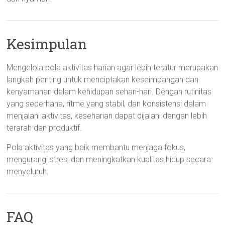
Kesimpulan
Mengelola pola aktivitas harian agar lebih teratur merupakan
langkah penting untuk menciptakan keseimbangan dan
kenyamanan dalam kehidupan sehari-hari. Dengan rutinitas
yang sederhana, ritme yang stabil, dan konsistensi dalam
menjalani aktivitas, keseharian dapat dijalani dengan lebih
terarah dan produktif.
Pola aktivitas yang baik membantu menjaga fokus,
mengurangi stres, dan meningkatkan kualitas hidup secara
menyeluruh.
FAQ