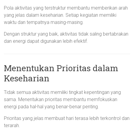
Pola aktivitas yang terstruktur membantu memberikan arah
yang jelas dalam keseharian. Setiap kegiatan memiliki
waktu dan tempatnya masing-masing.
Dengan struktur yang baik, aktivitas tidak saling bertabrakan
dan energi dapat digunakan lebih efektif.
Menentukan Prioritas dalam
Keseharian
Tidak semua aktivitas memiliki tingkat kepentingan yang
sama. Menentukan prioritas membantu memfokuskan
energi pada hal-hal yang benar-benar penting.
Prioritas yang jelas membuat hari terasa lebih terkontrol dan
terarah.