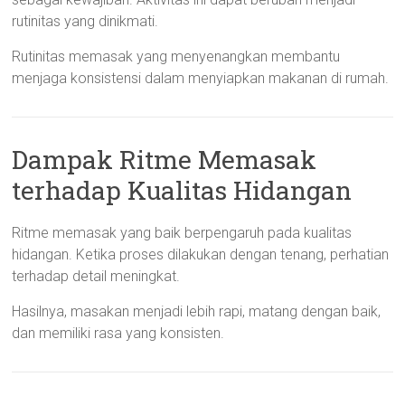
rutinitas yang dinikmati.
Rutinitas memasak yang menyenangkan membantu
menjaga konsistensi dalam menyiapkan makanan di rumah.
Dampak Ritme Memasak
terhadap Kualitas Hidangan
Ritme memasak yang baik berpengaruh pada kualitas
hidangan. Ketika proses dilakukan dengan tenang, perhatian
terhadap detail meningkat.
Hasilnya, masakan menjadi lebih rapi, matang dengan baik,
dan memiliki rasa yang konsisten.