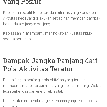
yang Positif
Kebiasaan positif terbentuk dari rutinitas yang konsisten.
Aktivitas kecil yang dilakukan setiap hari memberi dampak
besar dalam jangka panjang.
Kebiasaan ini membantu meningkatkan kualitas hidup
secara bertahap.
Dampak Jangka Panjang dari
Pola Aktivitas Teratur
Dalam jangka panjang, pola aktivitas yang teratur
membantu menciptakan hidup yang lebih seimbang. Waktu
lebih terkendali dan energi lebih stabil.
Pendekatan ini mendukung keseharian yang lebih produktif
dan nyaman.