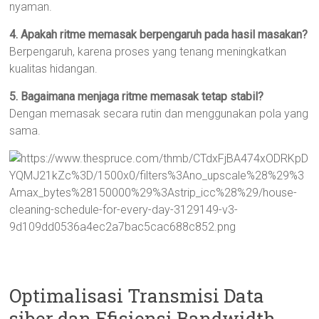
nyaman.
4. Apakah ritme memasak berpengaruh pada hasil masakan?
Berpengaruh, karena proses yang tenang meningkatkan
kualitas hidangan.
5. Bagaimana menjaga ritme memasak tetap stabil?
Dengan memasak secara rutin dan menggunakan pola yang
sama.
Optimalisasi Transmisi Data
siber dan Efisiensi Bandwidth