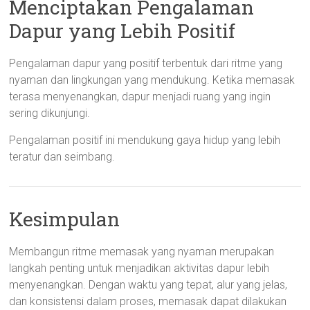
Menciptakan Pengalaman
Dapur yang Lebih Positif
Pengalaman dapur yang positif terbentuk dari ritme yang
nyaman dan lingkungan yang mendukung. Ketika memasak
terasa menyenangkan, dapur menjadi ruang yang ingin
sering dikunjungi.
Pengalaman positif ini mendukung gaya hidup yang lebih
teratur dan seimbang.
Kesimpulan
Membangun ritme memasak yang nyaman merupakan
langkah penting untuk menjadikan aktivitas dapur lebih
menyenangkan. Dengan waktu yang tepat, alur yang jelas,
dan konsistensi dalam proses, memasak dapat dilakukan