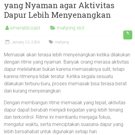
yang Nyaman agar Aktivitas
Dapur Lebih Menyenangkan
emeraldcoast
mahjong slot
January 23, 2026
mahjong
Memasak akan terasa lebih menyenangkan ketika dilakukan
dengan ritme yang nyaman. Banyak orang merasa aktivitas
dapur melelahkan bukan karena memasaknya sulit, tetapi
karena ritmenya tidak teratur. Ketika segala sesuatu
dilakukan terburu-buru, proses memasak bisa terasa berat
dan kurang menyenangkan.
Dengan membangun ritme memasak yang tepat, aktivitas
dapur dapat berubah menjadi kegiatan yang lebih tenang
dan terkontrol. Ritme ini membantu menjaga fokus,
mengatur waktu, serta menciptakan suasana dapur yang
lebih bersahabat untuk digunakan setiap hari.