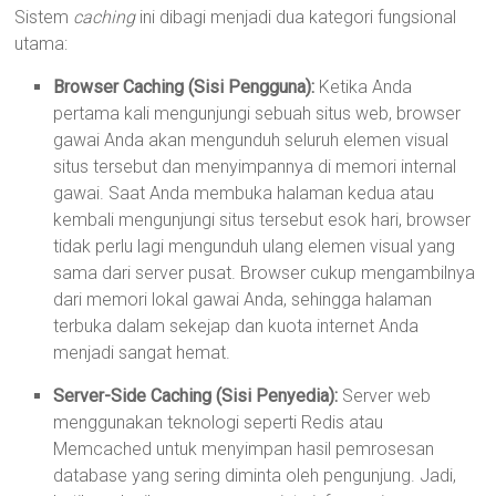
Sistem
caching
ini dibagi menjadi dua kategori fungsional
utama:
Browser Caching (Sisi Pengguna):
Ketika Anda
pertama kali mengunjungi sebuah situs web, browser
gawai Anda akan mengunduh seluruh elemen visual
situs tersebut dan menyimpannya di memori internal
gawai. Saat Anda membuka halaman kedua atau
kembali mengunjungi situs tersebut esok hari, browser
tidak perlu lagi mengunduh ulang elemen visual yang
sama dari server pusat. Browser cukup mengambilnya
dari memori lokal gawai Anda, sehingga halaman
terbuka dalam sekejap dan kuota internet Anda
menjadi sangat hemat.
Server-Side Caching (Sisi Penyedia):
Server web
menggunakan teknologi seperti Redis atau
Memcached untuk menyimpan hasil pemrosesan
database yang sering diminta oleh pengunjung. Jadi,