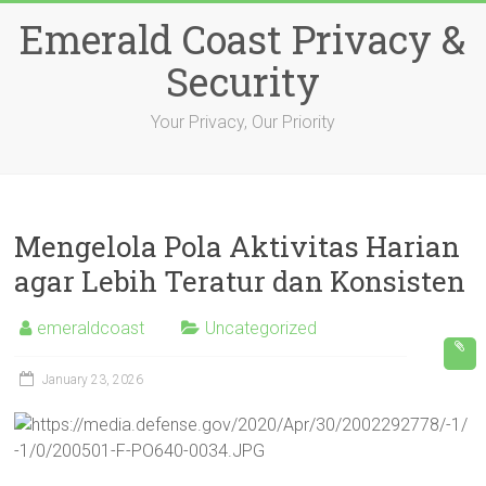
Skip
Emerald Coast Privacy &
to
content
Security
Your Privacy, Our Priority
Mengelola Pola Aktivitas Harian
agar Lebih Teratur dan Konsisten
emeraldcoast
Uncategorized
January 23, 2026