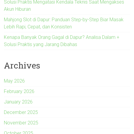
Solusi Praktis Mengatasi Kendala Teknis Saat Mengakses
Akun Hiburan
Mahjong Slot di Dapur: Panduan Step-by-Step Biar Masak
Lebih Rapi, Cepat, dan Konsisten
Kenapa Banyak Orang Gagal di Dapur? Analisa Dalam +
Solusi Praktis yang Jarang Dibahas
Archives
May 2026
February 2026
January 2026
December 2025
November 2025
October 2025