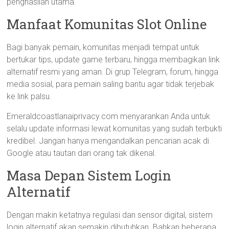
penghasilan utama.
Manfaat Komunitas Slot Online
Bagi banyak pemain, komunitas menjadi tempat untuk
bertukar tips, update game terbaru, hingga membagikan link
alternatif resmi yang aman. Di grup Telegram, forum, hingga
media sosial, para pemain saling bantu agar tidak terjebak
ke link palsu.
Emeraldcoastlanaiprivacy.com menyarankan Anda untuk
selalu update informasi lewat komunitas yang sudah terbukti
kredibel. Jangan hanya mengandalkan pencarian acak di
Google atau tautan dari orang tak dikenal.
Masa Depan Sistem Login
Alternatif
Dengan makin ketatnya regulasi dan sensor digital, sistem
login alternatif akan semakin dibutuhkan. Bahkan beberapa