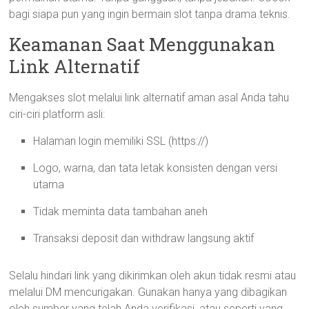
bagi siapa pun yang ingin bermain slot tanpa drama teknis.
Keamanan Saat Menggunakan
Link Alternatif
Mengakses slot melalui link alternatif aman asal Anda tahu
ciri-ciri platform asli:
Halaman login memiliki SSL (https://)
Logo, warna, dan tata letak konsisten dengan versi
utama
Tidak meminta data tambahan aneh
Transaksi deposit dan withdraw langsung aktif
Selalu hindari link yang dikirimkan oleh akun tidak resmi atau
melalui DM mencurigakan. Gunakan hanya yang dibagikan
oleh sumber yang telah Anda verifikasi, atau seperti yang