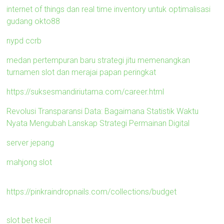
internet of things dan real time inventory untuk optimalisasi
gudang okto88
nypd ccrb
medan pertempuran baru strategi jitu memenangkan
turnamen slot dan merajai papan peringkat
https://suksesmandiriutama.com/career.html
Revolusi Transparansi Data: Bagaimana Statistik Waktu
Nyata Mengubah Lanskap Strategi Permainan Digital
server jepang
mahjong slot
https://pinkraindropnails.com/collections/budget
slot bet kecil