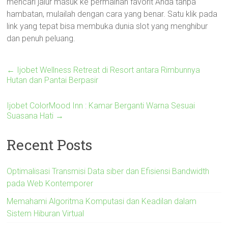
mencari jalur masuk ke permainan favorit Anda tanpa
hambatan, mulailah dengan cara yang benar. Satu klik pada
link yang tepat bisa membuka dunia slot yang menghibur
dan penuh peluang.
←
Ijobet Wellness Retreat di Resort antara Rimbunnya
Hutan dan Pantai Berpasir
Ijobet ColorMood Inn : Kamar Berganti Warna Sesuai
Suasana Hati
→
Recent Posts
Optimalisasi Transmisi Data siber dan Efisiensi Bandwidth
pada Web Kontemporer
Memahami Algoritma Komputasi dan Keadilan dalam
Sistem Hiburan Virtual