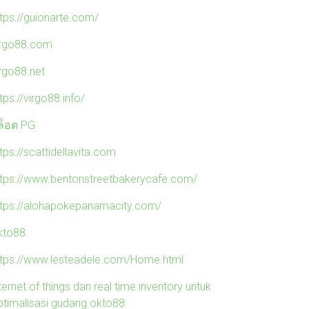
ttps://guionarte.com/
irgo88.com
irgo88.net
tps://virgo88.info/
ล็อต PG
tps://scattidellavita.com
ttps://www.bentonstreetbakerycafe.com/
ttps://alohapokepanamacity.com/
kto88
ttps://www.lesteadele.com/Home.html
ternet of things dan real time inventory untuk
ptimalisasi gudang okto88