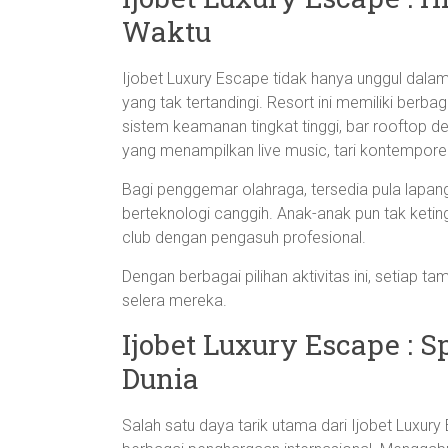
Waktu
Ijobet Luxury Escape tidak hanya unggul dala
yang tak tertandingi. Resort ini memiliki berbaga
sistem keamanan tingkat tinggi, bar rooftop de
yang menampilkan live music, tari kontemporer,
Bagi penggemar olahraga, tersedia pula lapang
berteknologi canggih. Anak-anak pun tak ketin
club dengan pengasuh profesional.
Dengan berbagai pilihan aktivitas ini, setiap
selera mereka.
Ijobet Luxury Escape : S
Dunia
Salah satu daya tarik utama dari Ijobet Luxu