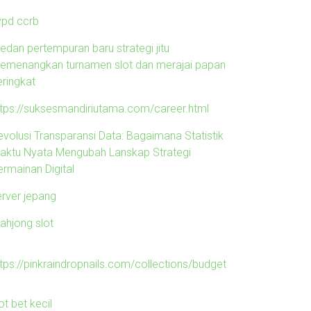
ypd ccrb
edan pertempuran baru strategi jitu
emenangkan turnamen slot dan merajai papan
eringkat
ttps://suksesmandiriutama.com/career.html
evolusi Transparansi Data: Bagaimana Statistik
aktu Nyata Mengubah Lanskap Strategi
ermainan Digital
erver jepang
ahjong slot
ttps://pinkraindropnails.com/collections/budget
ot bet kecil