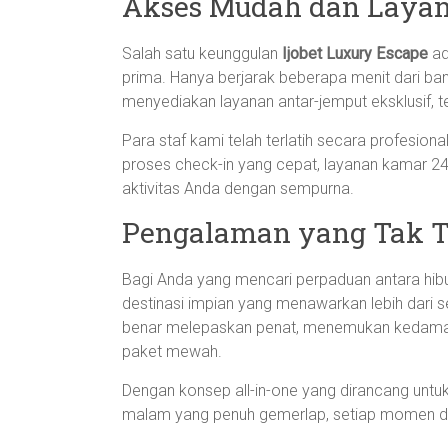
Akses Mudah dan Laya
Salah satu keunggulan
Ijobet Luxury Escape
ad
prima. Hanya berjarak beberapa menit dari band
menyediakan layanan antar-jemput eksklusif, t
Para staf kami telah terlatih secara profesion
proses check-in yang cepat, layanan kamar 24
aktivitas Anda dengan sempurna.
Pengalaman yang Tak T
Bagi Anda yang mencari perpaduan antara hibur
destinasi impian yang menawarkan lebih dari s
benar melepaskan penat, menemukan kedamaian
paket mewah.
Dengan konsep all-in-one yang dirancang untu
malam yang penuh gemerlap, setiap momen di 