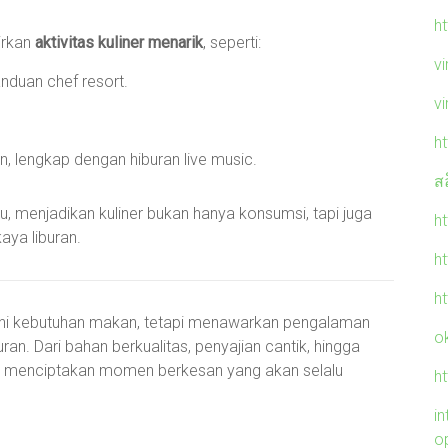
h
irkan
aktivitas kuliner menarik
, seperti:
v
duan chef resort.
v
ht
n, lengkap dengan hiburan live music.
ส
u, menjadikan kuliner bukan hanya konsumsi, tapi juga
ht
ya liburan.
h
h
uhi kebutuhan makan, tetapi menawarkan pengalaman
o
n. Dari bahan berkualitas, penyajian cantik, hingga
k menciptakan momen berkesan yang akan selalu
h
in
o