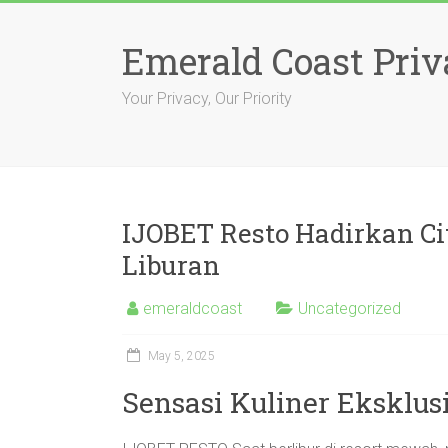
Skip
to
Emerald Coast Priv
content
Your Privacy, Our Priority
IJOBET Resto Hadirkan Ci
Liburan
emeraldcoast
Uncategorized
May 5, 2025
Sensasi Kuliner Eksklusi