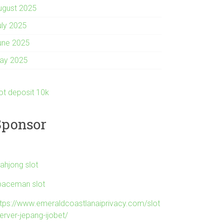
ugust 2025
uly 2025
une 2025
ay 2025
lot deposit 10k
Sponsor
ahjong slot
paceman slot
ttps://www.emeraldcoastlanaiprivacy.com/slot
erver-jepang-ijobet/