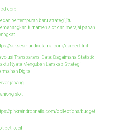
ypd ccrb
edan pertempuran baru strategi jitu
emenangkan turnamen slot dan merajai papan
eringkat
ttps://suksesmandiriutama.com/career.html
evolusi Transparansi Data: Bagaimana Statistik
aktu Nyata Mengubah Lanskap Strategi
ermainan Digital
erver jepang
ahjong slot
ttps://pinkraindropnails.com/collections/budget
ot bet kecil