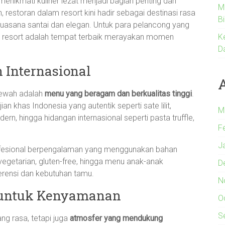
enikmati kuliner lezat menjadi bagian penting dari
M
restoran dalam resort kini hadir sebagai destinasi rasa
B
asana santai dan elegan. Untuk para pelancong yang
am resort adalah tempat terbaik merayakan momen
K
D
 Internasional
 mewah adalah
menu yang beragam dan berkualitas tinggi
.
 khas Indonesia yang autentik seperti sate lilit,
M
rn, hingga hidangan internasional seperti pasta truffle,
F
J
rofesional berpengalaman yang menggunakan bahan
 vegetarian, gluten-free, hingga menu anak-anak
D
rensi dan kebutuhan tamu.
N
 untuk Kenyamanan
O
S
ng rasa, tetapi juga
atmosfer yang mendukung