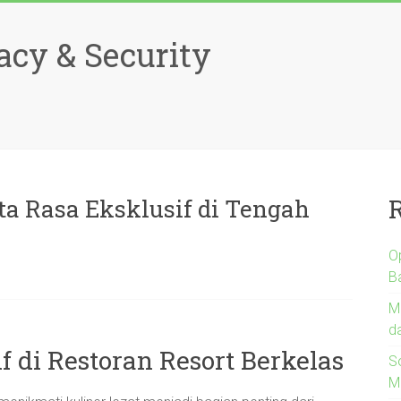
acy & Security
ta Rasa Eksklusif di Tengah
Op
B
M
d
f di Restoran Resort Berkelas
S
M