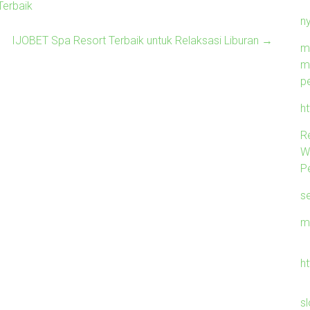
Terbaik
n
IJOBET Spa Resort Terbaik untuk Relaksasi Liburan
→
m
m
p
h
R
W
P
s
m
h
sl