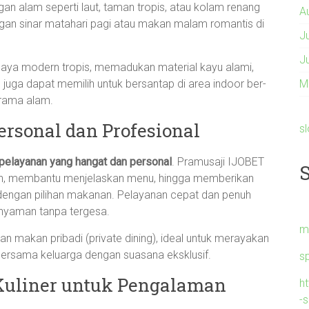
n alam seperti laut, taman tropis, atau kolam renang
A
ngan sinar matahari pagi atau makan malam romantis di
J
J
gaya modern tropis, memadukan material kayu alami,
juga dapat memilih untuk bersantap di area indoor ber-
M
orama alam.
rsonal dan Profesional
s
pelayanan yang hangat dan personal
. Pramusaji IJOBET
h, membantu menjelaskan menu, hingga memberikan
dengan pilihan makanan. Pelayanan cepat dan penuh
 nyaman tanpa tergesa.
m
 makan pribadi (private dining), ideal untuk merayakan
ersama keluarga dengan suasana eksklusif.
s
Kuliner untuk Pengalaman
h
-s