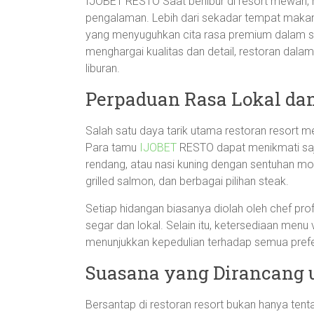
IJOBET RESTO Saat berlibur di resort mewah, m
pengalaman. Lebih dari sekadar tempat makan, 
yang menyuguhkan cita rasa premium dalam su
menghargai kualitas dan detail, restoran dal
liburan.
Perpaduan Rasa Lokal dan
Salah satu daya tarik utama restoran resort
Para tamu
IJOBET
RESTO dapat menikmati sajian
rendang, atau nasi kuning dengan sentuhan mode
grilled salmon, dan berbagai pilihan steak.
Setiap hidangan biasanya diolah oleh chef p
segar dan lokal. Selain itu, ketersediaan menu
menunjukkan kepedulian terhadap semua prefe
Suasana yang Dirancang
Bersantap di restoran resort bukan hanya tenta