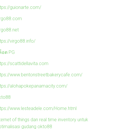
ttps://guionarte.com/
irgo88.com
irgo88.net
tps://virgo88.info/
ล็อต PG
tps://scattidellavita.com
ttps://www.bentonstreetbakerycafe.com/
ttps://alohapokepanamacity.com/
kto88
ttps://www.lesteadele.com/Home.html
ternet of things dan real time inventory untuk
ptimalisasi gudang okto88