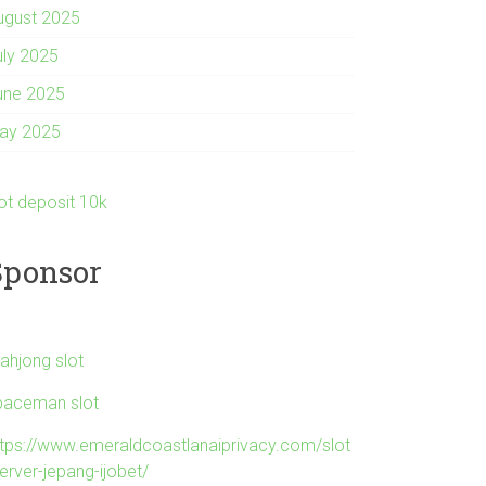
ugust 2025
uly 2025
une 2025
ay 2025
lot deposit 10k
Sponsor
ahjong slot
paceman slot
ttps://www.emeraldcoastlanaiprivacy.com/slot
erver-jepang-ijobet/