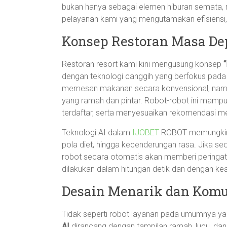
bukan hanya sebagai elemen hiburan semata, me
pelayanan kami yang mengutamakan efisiensi,
Konsep Restoran Masa Dep
Restoran resort kami kini mengusung konsep
dengan teknologi canggih yang berfokus pada p
memesan makanan secara konvensional, namun
yang ramah dan pintar. Robot-robot ini mamp
terdaftar, serta menyesuaikan rekomendasi m
Teknologi AI dalam
IJOBET
ROBOT memungkinka
pola diet, hingga kecenderungan rasa. Jika seo
robot secara otomatis akan memberi peringat
dilakukan dalam hitungan detik dan dengan kea
Desain Menarik dan Komu
Tidak seperti robot layanan pada umumnya y
AI
dirancang dengan tampilan ramah, lucu, dan