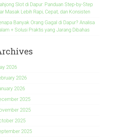
ahjong Slot di Dapur: Panduan Step-by-Step
iar Masak Lebih Rapi, Cepat, dan Konsisten
enapa Banyak Orang Gagal di Dapur? Analisa
alam + Solusi Praktis yang Jarang Dibahas
Archives
ay 2026
ebruary 2026
anuary 2026
ecember 2025
ovember 2025
ctober 2025
eptember 2025