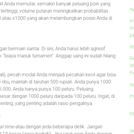
pat Anda memutar, semakin banyak peluang poin yang
n
rtinggi, volume putaran meningkatkan probabilitas
00 atau x1000 yang akan melambungkan posisi Anda di
m
m
p
h
bermain santai. Di sini, Anda harus lebih agresif
k “biaya masuk turnamen”. Anggap uang ini sudah hilang
R
W
P
li), pecah modal Anda menjadi pecahan kecil agar bisa
ribu, mainlah di taruhan 500 rupiah. Anda punya 1000
s
n 5.000, Anda hanya punya 100 peluru. Peluang
besar dengan 1000 peluru daripada 100 peluru. Ingat, di
m
enting, yang penting adalah rasio pengalinya.
h
k
al-time
atau dengan jeda beberapa detik. Jangan
sl
at 10 besar (zona hadiah). Jika jarak poin Anda dengan