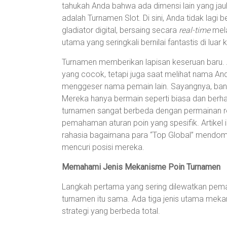
tahukah Anda bahwa ada dimensi lain yang jau
adalah Turnamen Slot. Di sini, Anda tidak lagi
gladiator digital, bersaing secara
real-time
mela
utama yang seringkali bernilai fantastis di lua
Turnamen memberikan lapisan keseruan baru. 
yang cocok, tetapi juga saat melihat nama An
menggeser nama pemain lain. Sayangnya, bany
Mereka hanya bermain seperti biasa dan berh
turnamen sangat berbeda dengan permainan re
pemahaman aturan poin yang spesifik. Artikel 
rahasia bagaimana para “Top Global” mendom
mencuri posisi mereka.
Memahami Jenis Mekanisme Poin Turnamen
Langkah pertama yang sering dilewatkan pem
turnamen itu sama. Ada tiga jenis utama mek
strategi yang berbeda total.