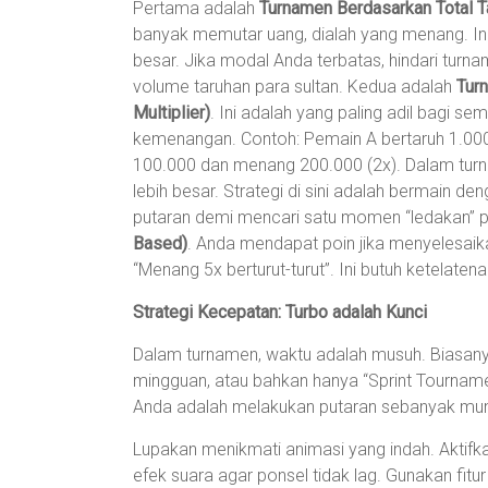
Pertama adalah
Turnamen Berdasarkan Total T
banyak memutar uang, dialah yang menang. In
besar. Jika modal Anda terbatas, hindari turn
volume taruhan para sultan. Kedua adalah
Tur
Multiplier)
. Ini adalah yang paling adil bagi s
kemenangan. Contoh: Pemain A bertaruh 1.00
100.000 dan menang 200.000 (2x). Dalam turn
lebih besar. Strategi di sini adalah bermain
putaran demi mencari satu momen “ledakan” p
Based)
. Anda mendapat poin jika menyelesaika
“Menang 5x berturut-turut”. Ini butuh ketelaten
Strategi Kecepatan: Turbo adalah Kunci
Dalam turnamen, waktu adalah musuh. Biasanya 
mingguan, atau bahkan hanya “Sprint Tournamen
Anda adalah melakukan putaran sebanyak mun
Lupakan menikmati animasi yang indah. Akti
efek suara agar ponsel tidak lag. Gunakan fitu