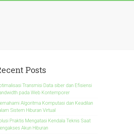
Recent Posts
timalisasi Transmisi Data siber dan Efisiensi
andwidth pada Web Kontemporer
emahami Algoritma Komputasi dan Keadilan
alam Sistem Hiburan Virtual
olusi Praktis Mengatasi Kendala Teknis Saat
engakses Akun Hiburan