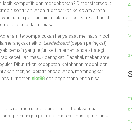
h lebih kompetitif dan mendebarkan? Dimensi tersebut
A
 bermain sendirian. Anda dilemparkan ke dalam arena
J
wan ribuan pemain lain untuk memperebutkan hadiah
r kemenangan putaran biasa.
J
M
Adrenalin terpompa bukan hanya saat melihat simbol
da merangkak naik di
Leaderboard
(papan peringkat)
ak pemain yang terjun ke turnamen tanpa strategi.
s
arap kebetulan masuk peringkat. Padahal, mekanisme
guler. Dibutuhkan kecepatan, ketahanan modal, dan
ini akan menjadi pelatih pribadi Anda, membongkar
inasi turnamen
slot88
dan bagaimana Anda bisa
m
ain adalah membaca aturan main. Tidak semua
s
anisme perhitungan poin, dan masing-masing menuntut
h
-s