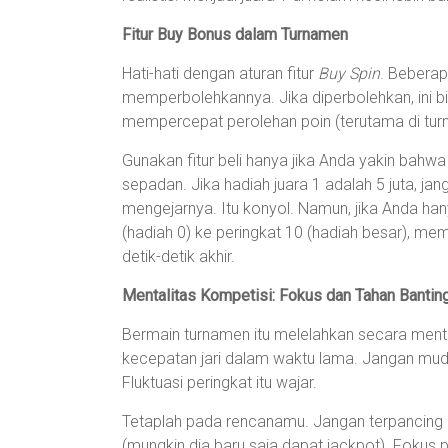
Fitur Buy Bonus dalam Turnamen
Hati-hati dengan aturan fitur
Buy Spin
. Beberap
memperbolehkannya. Jika diperbolehkan, ini 
mempercepat perolehan poin (terutama di turn
Gunakan fitur beli hanya jika Anda yakin bahw
sepadan. Jika hadiah juara 1 adalah 5 juta, jan
mengejarnya. Itu konyol. Namun, jika Anda hanya
(hadiah 0) ke peringkat 10 (hadiah besar), memb
detik-detik akhir.
Mentalitas Kompetisi: Fokus dan Tahan Bantin
Bermain turnamen itu melelahkan secara ment
kecepatan jari dalam waktu lama. Jangan muda
Fluktuasi peringkat itu wajar.
Tetaplah pada rencanamu. Jangan terpancing e
(mungkin dia baru saja dapat jackpot). Fokus 