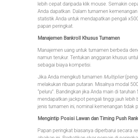
lebih cepat daripada klik mouse. Semakin ce
Anda dapatkan. Dalam turnamen kemenangan te
statistik Anda untuk mendapatkan pengali x5
papan peringkat.
Manajemen Bankroll Khusus Turnamen
Manajemen uang untuk turnamen berbeda dengan 
namun terukur. Tentukan anggaran khusus untu
sebagai biaya kompetisi.
Jika Anda mengikuti turnamen
Multiplier
(penga
melakukan ribuan putaran. Misalnya modal 500 
“peluru”. Bandingkan jika Anda main di taruha
mendapatkan jackpot pengali tinggi jauh lebih 
jenis turnamen ini, nominal kemenangan tidak p
Mengintip Posisi Lawan dan Timing Push Ran
Papan peringkat biasanya diperbarui secara
re
abaikan ini. Perhatikan skor pemain di peringk