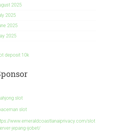
ugust 2025
uly 2025
une 2025
ay 2025
lot deposit 10k
Sponsor
ahjong slot
paceman slot
ttps://www.emeraldcoastlanaiprivacy.com/slot
erver-jepang-ijobet/