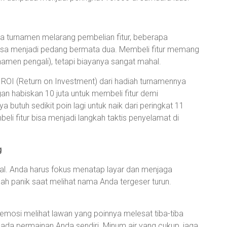
a turnamen melarang pembelian fitur, beberapa
bisa menjadi pedang bermata dua. Membeli fitur memang
amen pengali), tetapi biayanya sangat mahal.
a ROI (Return on Investment) dari hadiah turnamennya
gan habiskan 10 juta untuk membeli fitur demi
 butuh sedikit poin lagi untuk naik dari peringkat 11
eli fitur bisa menjadi langkah taktis penyelamat di
g
al. Anda harus fokus menatap layar dan menjaga
h panik saat melihat nama Anda tergeser turun.
mosi melihat lawan yang poinnya melesat tiba-tiba
pada permainan Anda sendiri. Minum air yang cukup, jaga