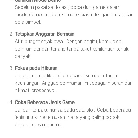
Sebelum pakai saldo asli, coba dulu game dalam
mode demo. Ini bikin kamu terbiasa dengan aturan dan
pola simbol.
Tetapkan Anggaran Bermain
Atur budget sejak awal. Dengan begitu, kamu bisa
bermain dengan tenang tanpa takut kehilangan terlalu
banyak.
Fokus pada Hiburan
Jangan menjadikan slot sebagai sumber utama
keuntungan. Anggap permainan ini sebagai hiburan dan
nikmati prosesnya.
Coba Beberapa Jenis Game
Jangan terpaku hanya pada satu slot. Coba beberapa
jenis untuk menemukan mana yang paling cocok
dengan gaya mainmu.