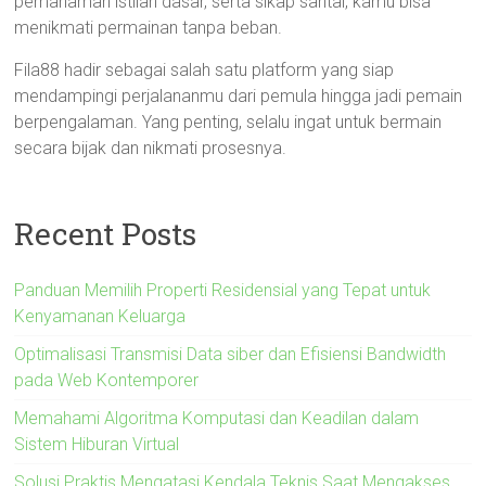
pemahaman istilah dasar, serta sikap santai, kamu bisa
menikmati permainan tanpa beban.
Fila88 hadir sebagai salah satu platform yang siap
mendampingi perjalananmu dari pemula hingga jadi pemain
berpengalaman. Yang penting, selalu ingat untuk bermain
secara bijak dan nikmati prosesnya.
Recent Posts
Panduan Memilih Properti Residensial yang Tepat untuk
Kenyamanan Keluarga
Optimalisasi Transmisi Data siber dan Efisiensi Bandwidth
pada Web Kontemporer
Memahami Algoritma Komputasi dan Keadilan dalam
Sistem Hiburan Virtual
Solusi Praktis Mengatasi Kendala Teknis Saat Mengakses