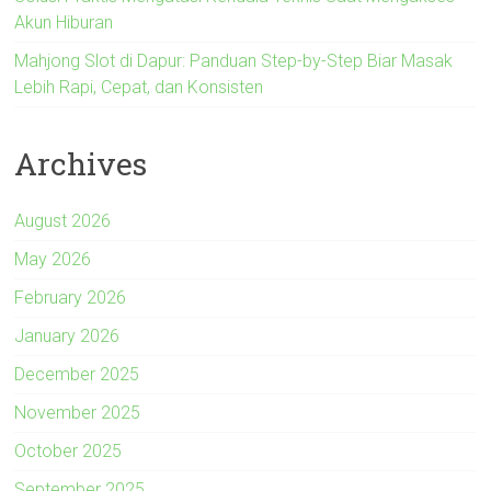
Akun Hiburan
Mahjong Slot di Dapur: Panduan Step-by-Step Biar Masak
Lebih Rapi, Cepat, dan Konsisten
Archives
August 2026
May 2026
February 2026
January 2026
December 2025
November 2025
October 2025
September 2025