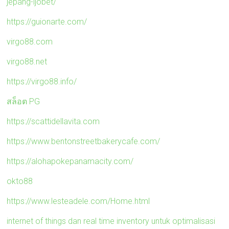
jepang-ijobet/
https://guionarte.com/
virgo88.com
virgo88.net
https://virgo88.info/
สล็อต PG
https://scattidellavita.com
https://www.bentonstreetbakerycafe.com/
https://alohapokepanamacity.com/
okto88
https://www.lesteadele.com/Home.html
internet of things dan real time inventory untuk optimalisasi