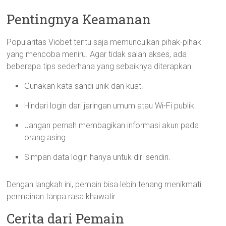
Pentingnya Keamanan
Popularitas Viobet tentu saja memunculkan pihak-pihak
yang mencoba meniru. Agar tidak salah akses, ada
beberapa tips sederhana yang sebaiknya diterapkan:
Gunakan kata sandi unik dan kuat.
Hindari login dari jaringan umum atau Wi-Fi publik.
Jangan pernah membagikan informasi akun pada
orang asing.
Simpan data login hanya untuk diri sendiri.
Dengan langkah ini, pemain bisa lebih tenang menikmati
permainan tanpa rasa khawatir.
Cerita dari Pemain