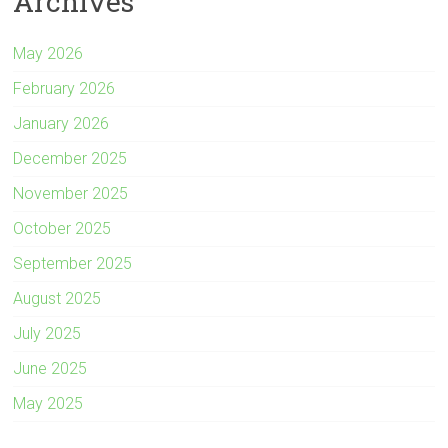
Archives
May 2026
February 2026
January 2026
December 2025
November 2025
October 2025
September 2025
August 2025
July 2025
June 2025
May 2025