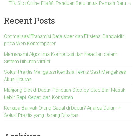
Trik Slot Online Fila88: Panduan Seru untuk Pemain Baru
→
Recent Posts
Optimalisasi Transmisi Data siber dan Efisiensi Bandwidth
pada Web Kontemporer
Memahami Algoritma Komputasi dan Keadilan dalam
Sistem Hiburan Virtual
Solusi Praktis Mengatasi Kendala Teknis Saat Mengakses
Akun Hiburan
Mahjong Slot di Dapur: Panduan Step-by-Step Biar Masak
Lebih Rapi, Cepat, dan Konsisten
Kenapa Banyak Orang Gagal di Dapur? Analisa Dalam +
Solusi Praktis yang Jarang Dibahas