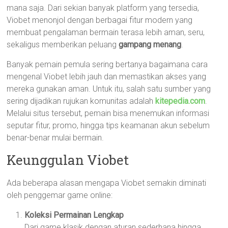
mana saja. Dari sekian banyak platform yang tersedia,
Viobet menonjol dengan berbagai fitur modern yang
membuat pengalaman bermain terasa lebih aman, seru,
sekaligus memberikan peluang
gampang menang
.
Banyak pemain pemula sering bertanya bagaimana cara
mengenal Viobet lebih jauh dan memastikan akses yang
mereka gunakan aman. Untuk itu, salah satu sumber yang
sering dijadikan rujukan komunitas adalah
kitepedia.com
.
Melalui situs tersebut, pemain bisa menemukan informasi
seputar fitur, promo, hingga tips keamanan akun sebelum
benar-benar mulai bermain.
Keunggulan Viobet
Ada beberapa alasan mengapa Viobet semakin diminati
oleh penggemar game online:
Koleksi Permainan Lengkap
Dari game klasik dengan aturan sederhana hingga